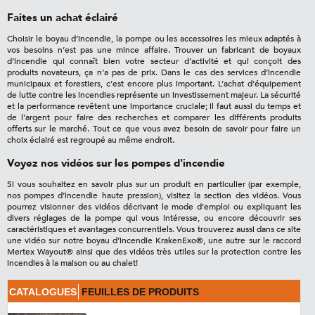
Faites un achat éclairé
Choisir le boyau d’incendie, la pompe ou les accessoires les mieux adaptés à
vos besoins n’est pas une mince affaire. Trouver un fabricant de boyaux
d’incendie qui connaît bien votre secteur d’activité et qui conçoit des
produits novateurs, ça n’a pas de prix. Dans le cas des services d’incendie
municipaux et forestiers, c’est encore plus important. L’achat d’équipement
de lutte contre les incendies représente un investissement majeur. La sécurité
et la performance revêtent une importance cruciale; il faut aussi du temps et
de l’argent pour faire des recherches et comparer les différents produits
offerts sur le marché. Tout ce que vous avez besoin de savoir pour faire un
choix éclairé est regroupé au même endroit.
Voyez nos vidéos sur les pompes d'incendie
Si vous souhaitez en savoir plus sur un produit en particulier (par exemple,
nos pompes d’incendie haute pression), visitez la section des vidéos. Vous
pourrez visionner des vidéos décrivant le mode d’emploi ou expliquant les
divers réglages de la pompe qui vous intéresse, ou encore découvrir ses
caractéristiques et avantages concurrentiels. Vous trouverez aussi dans ce site
une vidéo sur notre boyau d’incendie KrakenExo®, une autre sur le raccord
Mertex Wayout® ainsi que des vidéos très utiles sur la protection contre les
incendies à la maison ou au chalet!
CATALOGUES
FEUILLES DE PRODUITS