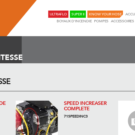
ULTRAFLO
SUPER II
KNOW YOUR HOSE
ACCU
BOYAUX D'INCENDIE
POMPES
ACCESSOIRES
ITESSE
SSE
DE
SPEED INCREASER
COMPLETE
71SPEEDINC3