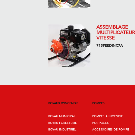
ASSEMBLAGE
MULTIPLICATEUR
VITESSE
71SPEEDINC7A
BOYAUX D'INCENDIE
POMPES
BOYAU MUNICIPAL
POMPES A INCENDIE
BOYAU FORESTERIE
PORTABLES
BOYAU INDUSTRIEL
ACCESSOIRES DE POMPE