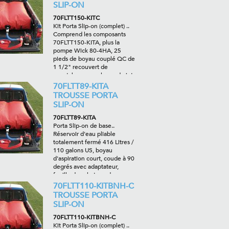
adaptateurs requis.
SLIP-ON
70FLTT150-KITC
Kit Porta Slip-on (complet) ..
Comprend les composants
70FLTT150-KITA, plus la
pompe Wick 80-4HA, 25
pieds de boyau couplé QC de
1 1/2" recouvert de
caoutchouc, une lance de jet
vaporisé/droit de 1", un
70FLTT89-KITA
protecteur de filetage et les
TROUSSE PORTA
adaptateurs requis
SLIP-ON
70FLTT89-KITA
Porta Slip-on de base..
Réservoir d'eau pliable
totalement fermé 416 Litres /
110 galons US, boyau
d'aspiration court, coude à 90
degrés avec adaptateur,
feuille de sol et sac de
transport
70FLTT110-KITBNH-C
TROUSSE PORTA
SLIP-ON
70FLTT110-KITBNH-C
Kit Porta Slip-on (complet) ..