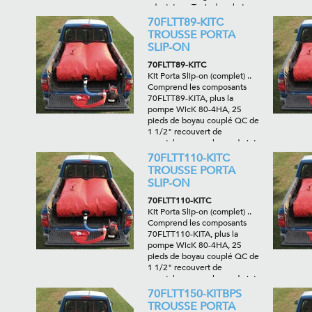
adaptateur, Tapis de sol et
Sac de transport
70FLTT89-KITC
TROUSSE PORTA
SLIP-ON
70FLTT89-KITC
Kit Porta Slip-on (complet) ..
Comprend les composants
70FLTT89-KITA, plus la
pompe WicK 80-4HA, 25
pieds de boyau couplé QC de
1 1/2" recouvert de
caoutchouc, une lance de jet
vaporisé/droit de 1", un
70FLTT110-KITC
protecteur de filetage et les
TROUSSE PORTA
adaptateurs requis .
SLIP-ON
70FLTT110-KITC
Kit Porta Slip-on (complet) ..
Comprend les composants
70FLTT110-KITA, plus la
pompe WicK 80-4HA, 25
pieds de boyau couplé QC de
1 1/2" recouvert de
caoutchouc, une lance de jet
vaporisé/droit de 1", un
70FLTT150-KITBPS
protecteur de filetage et les
TROUSSE PORTA