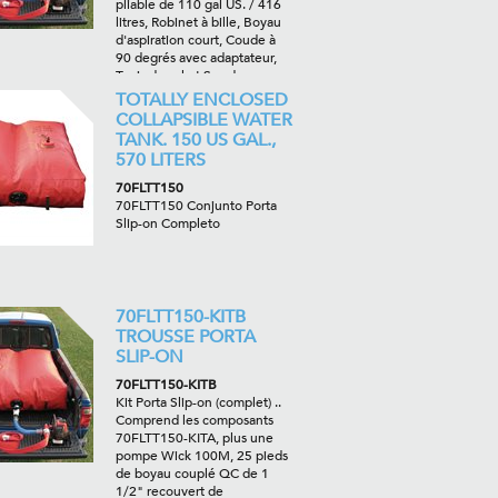
pliable de 110 gal US. / 416
litres, Robinet à bille, Boyau
d'aspiration court, Coude à
90 degrés avec adaptateur,
Tapis de sol et Sac de
transport
TOTALLY ENCLOSED
COLLAPSIBLE WATER
TANK. 150 US GAL.,
570 LITERS
70FLTT150
70FLTT150 Conjunto Porta
Slip-on Completo
70FLTT150-KITB
TROUSSE PORTA
SLIP-ON
70FLTT150-KITB
Kit Porta Slip-on (complet) ..
Comprend les composants
70FLTT150-KITA, plus une
pompe Wick 100M, 25 pieds
de boyau couplé QC de 1
1/2" recouvert de