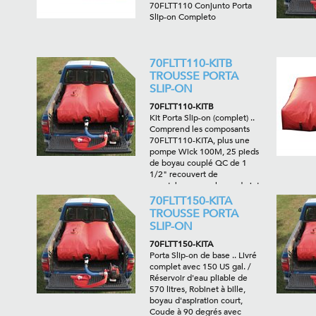
70FLTT110 Conjunto Porta
Slip-on Completo
70FLTT110-KITB
TROUSSE PORTA
SLIP-ON
70FLTT110-KITB
Kit Porta Slip-on (complet) ..
Comprend les composants
70FLTT110-KITA, plus une
pompe Wick 100M, 25 pieds
de boyau couplé QC de 1
1/2" recouvert de
caoutchouc, une lance de jet
vaporisé/droit de 1", un
70FLTT150-KITA
protecteur de filetage et les
TROUSSE PORTA
adaptateurs requis.
SLIP-ON
70FLTT150-KITA
Porta Slip-on de base .. Livré
complet avec 150 US gal. /
Réservoir d'eau pliable de
570 litres, Robinet à bille,
boyau d'aspiration court,
Coude à 90 degrés avec