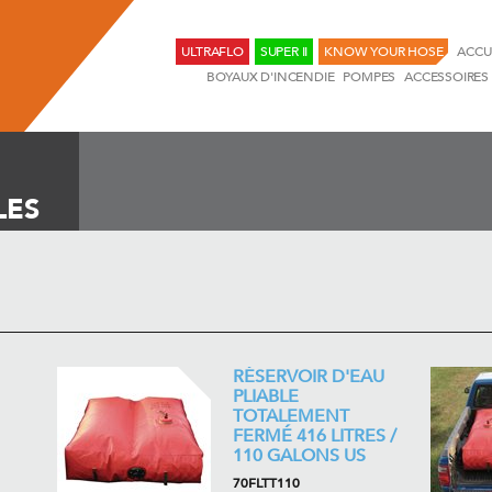
ULTRAFLO
SUPER II
KNOW YOUR HOSE
ACCU
BOYAUX D'INCENDIE
POMPES
ACCESSOIRES
LES
RÉSERVOIR D'EAU
PLIABLE
TOTALEMENT
FERMÉ 416 LITRES /
110 GALONS US
70FLTT110