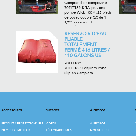
Comprend les composants
70FLTT89-KITA, plus une
pompe Wick 100M, 25 pieds
de boyau couplé QC de 1
1/2" recouvert de
caoutchouc, une lance de jet
vaporisé/droit de 1", un
RÉSERVOIR D'EAU
protecteur de filetage et les
PLIABLE
adaptateurs requis.
TOTALEMENT
FERMÉ 416 LITRES /
110 GALONS US
70FLTT89
70FLTT89 Conjunto Porta
Slip-on Completo
ACCESSOIRES
SUPPORT
À PROPOS
PRODUITS PROMOTIONNELS
VIDÉOS
À PROPOS
PIECES DE MOTEUR
TÉLÉCHARGEMENT
NOUVELLES ET