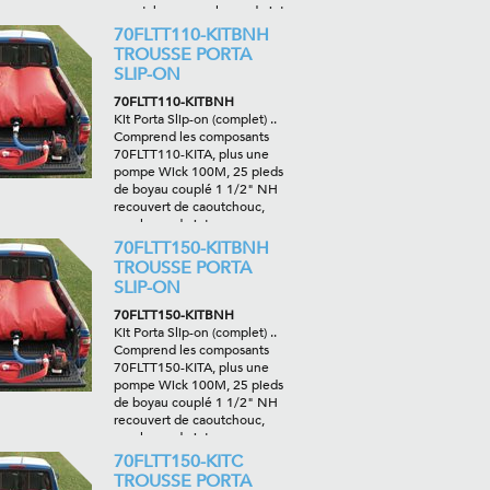
caoutchouc, une lance de jet
vaporisé/droit de 1", un
70FLTT110-KITBNH
protecteur de filetage et les
TROUSSE PORTA
adaptateurs requis.
SLIP-ON
70FLTT110-KITBNH
Kit Porta Slip-on (complet) ..
Comprend les composants
70FLTT110-KITA, plus une
pompe Wick 100M, 25 pieds
de boyau couplé 1 1/2" NH
recouvert de caoutchouc,
une lance de jet
vaporisé/droit 1", un
70FLTT150-KITBNH
protecteur de filetage et les
TROUSSE PORTA
adaptateurs requis.
SLIP-ON
70FLTT150-KITBNH
Kit Porta Slip-on (complet) ..
Comprend les composants
70FLTT150-KITA, plus une
pompe Wick 100M, 25 pieds
de boyau couplé 1 1/2" NH
recouvert de caoutchouc,
une lance de jet
vaporisé/droit 1", un
70FLTT150-KITC
protecteur de filetage et les
TROUSSE PORTA