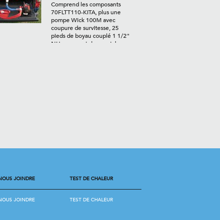
Comprend les composants
70FLTT110-KITA, plus une
pompe Wick 100M avec
coupure de survitesse, 25
pieds de boyau couplé 1 1/2"
NH recouvert de caoutchouc,
une lance de jet
vaporisé/droit de 1", filetage
protecteur et adaptateurs
requis.
NOUS JOINDRE
TEST DE CHALEUR
NOUS JOINDRE
TEST DE CHALEUR