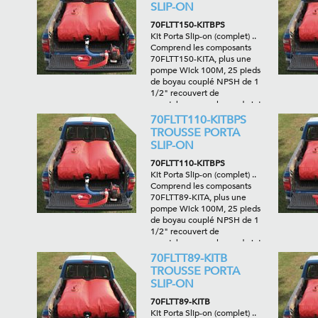
adaptateurs requis .
SLIP-ON
70FLTT150-KITBPS
Kit Porta Slip-on (complet) ..
Comprend les composants
70FLTT150-KITA, plus une
pompe Wick 100M, 25 pieds
de boyau couplé NPSH de 1
1/2" recouvert de
caoutchouc, une lance de jet
vaporisé/droit de 1", un
70FLTT110-KITBPS
protecteur de filetage et les
TROUSSE PORTA
adaptateurs requis.
SLIP-ON
70FLTT110-KITBPS
Kit Porta Slip-on (complet) ..
Comprend les composants
70FLTT89-KITA, plus une
pompe Wick 100M, 25 pieds
de boyau couplé NPSH de 1
1/2" recouvert de
caoutchouc, une lance de jet
vaporisé/droit de 1", un
70FLTT89-KITB
protecteur de filetage et les
TROUSSE PORTA
adaptateurs requis.
SLIP-ON
70FLTT89-KITB
Kit Porta Slip-on (complet) ..