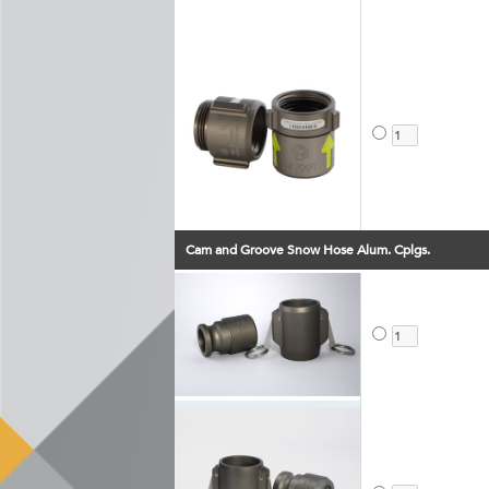
Cam and Groove Snow Hose Alum. Cplgs.