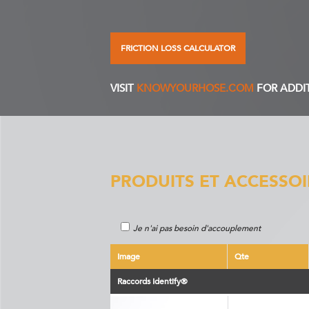
FRICTION LOSS CALCULATOR
VISIT
KNOWYOURHOSE.COM
FOR ADDI
PRODUITS ET ACCESSOI
Je n'ai pas besoin d'accouplement
Image
Qte
Raccords Identify®