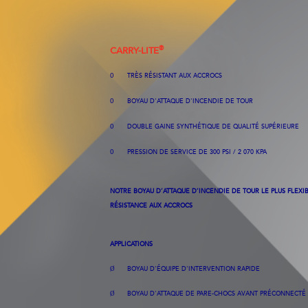
®
CARRY-LITE
TRÈS RÉSISTANT AUX ACCROCS
O
BOYAU D'ATTAQUE D'INCENDIE DE TOUR
O
DOUBLE GAINE SYNTHÉTIQUE DE QUALITÉ SUPÉRIEURE
O
PRESSION DE SERVICE DE 300 PSI / 2 070
KPA
O
NOTRE BOYAU D’ATTAQUE D’INCENDIE DE TOUR LE PLUS FLEXIB
RÉSISTANCE AUX ACCROCS
APPLICATIONS
BOYAU
D'ÉQUIPE
D'INTERVENTION
RAPIDE
Ø
BOYAU D'ATTAQUE DE PARE-CHOCS AVANT PRÉCONNECTÉ
Ø