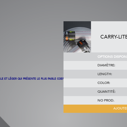
CARRY-LIT
OPTIONS DISPONI
DIAMÈTRE:
LENGTH:
LE ET LÉGER QUI PRÉSENTE LE PLUS FAIBLE COEFFICIENT DE TRAÎNÉE ET LA PLUS GRANDE
COLOR:
QUANTITÉ:
NO PROD.
AJOUTE