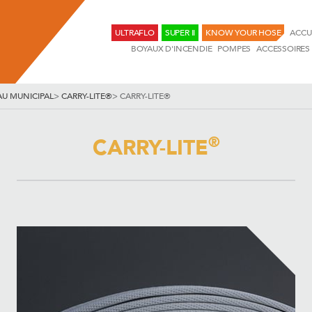
ULTRAFLO
SUPER II
KNOW YOUR HOSE
ACCU
BOYAUX D'INCENDIE
POMPES
ACCESSOIRES
U MUNICIPAL
>
CARRY-LITE®
>
CARRY-LITE®
®
CARRY-LITE