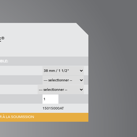
®
E
BLE:
15015000AT
R À LA SOUMISSION