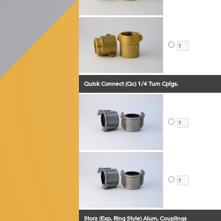
Quick Connect (Qc) 1/4 Turn Cplgs.
Storz (Exp. Ring Style) Alum. Couplings