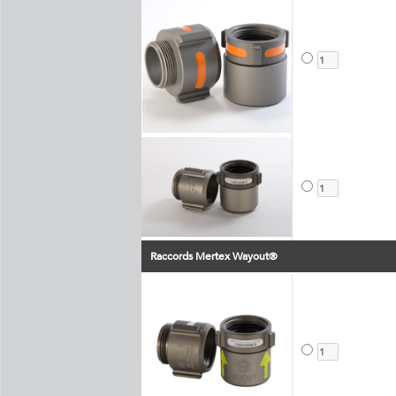
Raccords Mertex Wayout®