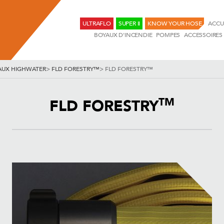
ULTRAFLO
SUPER II
KNOW YOUR HOSE
ACCU
BOYAUX D'INCENDIE
POMPES
ACCESSOIRES
AUX HIGHWATER
>
FLD FORESTRY™
>
FLD FORESTRY™
TM
FLD FORESTRY