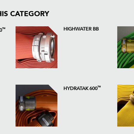
HIS CATEGORY
HIGHWATER BB
™
0
™
HYDRATAK 600