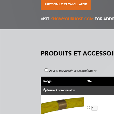
FRICTION LOSS CALCULATOR
VISIT
KNOWYOURHOSE.COM
FOR ADDI
PRODUITS ET ACCESSOI
Je n'ai pas besoin d'accouplement
Image
Qte
Épissure à compression