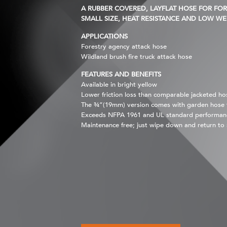
A RUBBER COVERED, LAYFLAT HOSE FOR FOR
SMALL SIZE, HEAT RESISTANCE AND LOW WE
APPLICATIONS
Forestry agency attack hose
Wildland brush fire truck attack hose
FEATURES AND BENEFITS
Available in bright yellow
Lower friction loss than comparable jacketed ho
The ¾”(19mm) version comes with garden hose fitt
Exceeds NFPA 1961 and UL standard performan
Maintenance free; just wipe down and return to 