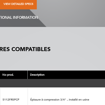
VIEW DETAILED SPECS
TIONAL INFORMATION
RES COMPATIBLES
No prod.
Description
5112FRSPCP
Épissure à compression 3/4" .. installé en usine