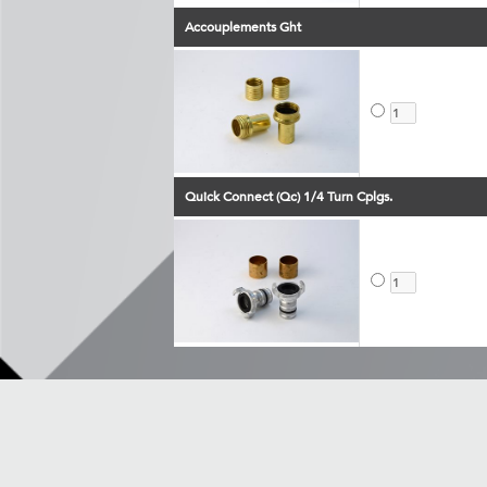
Accouplements Ght
Quick Connect (Qc) 1/4 Turn Cplgs.