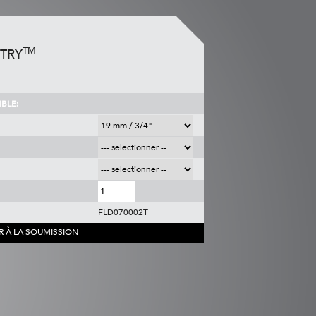
TM
STRY
BLE:
FLD070002T
R À LA SOUMISSION