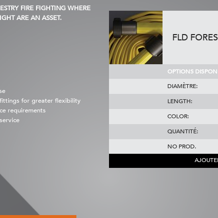
ESTRY FIRE FIGHTING WHERE
IGHT ARE AN ASSET.
FLD FORE
OPTIONS DISPONI
DIAMÈTRE:
se
ings for greater flexibility
LENGTH:
ce requirements
COLOR:
service
QUANTITÉ:
NO PROD.
AJOUTE