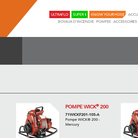
ULTRAFLO
SUPER II
KNOW YOUR HOSE
ACCU
BOYAUX D'INCENDIE
POMPES
ACCESSOIRES
®
POMPE WICK
200
71WICKF201-10S-A
Pompe WICK® 200 -
Mercury