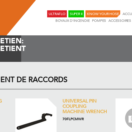
ULTRAFLO
SUPER II
KNOW YOUR HOSE
ACCU
BOYAUX D'INCENDIE
POMPES
ACCESSOIRES
ETIEN:
ETIENT
IENT DE RACCORDS
G
UNIVERSAL PIN
COUPLING
MACHINE WRENCH
70FLPCMWR