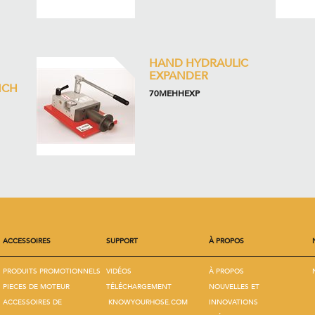
HAND HYDRAULIC
EXPANDER
NCH
70MEHHEXP
ACCESSOIRES
SUPPORT
À PROPOS
PRODUITS PROMOTIONNELS
VIDÉOS
À PROPOS
PIECES DE MOTEUR
TÉLÉCHARGEMENT
NOUVELLES ET
ACCESSOIRES DE
KNOWYOURHOSE.COM
INNOVATIONS