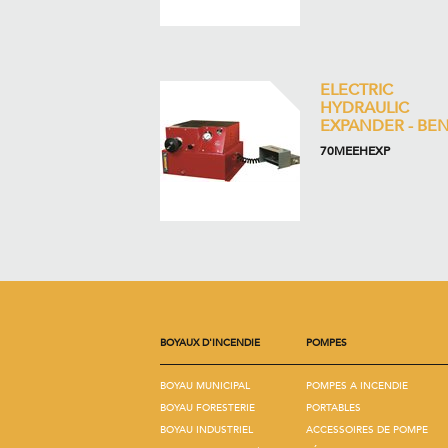
ELECTRIC
HYDRAULIC
EXPANDER - BE
70MEEHEXP
BOYAUX D'INCENDIE
POMPES
BOYAU MUNICIPAL
POMPES A INCENDIE
BOYAU FORESTERIE
PORTABLES
BOYAU INDUSTRIEL
ACCESSOIRES DE POMPE