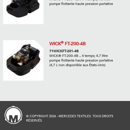
pompe flottante haute pression portative
®
WICK
FT-200-4B
71WICKFT-201-4B
WICK® FT-200-4B .. 4 temps; 4.7 litre
pompe flottante haute pression portative
(4,7 L non disponible aux États-Unis)
© COPYRIGHT 2026 - MERCEDES TEXTILES. TOUS DROITS
RÉSERVÉS.