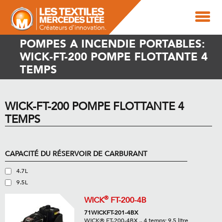
POMPES A INCENDIE PORTABLES:
WICK-FT-200 POMPE FLOTTANTE 4
TEMPS
WICK-FT-200 POMPE FLOTTANTE 4
TEMPS
CAPACITÉ DU RÉSERVOIR DE CARBURANT
4.7L
9.5L
®
WICK
FT-200-4B
71WICKFT-201-4BX
WICK® FT-200-4BX .. 4 temps; 9.5 litre