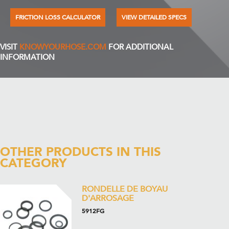
FRICTION LOSS CALCULATOR
VIEW DETAILED SPECS
VISIT
KNOWYOURHOSE.COM
FOR ADDITIONAL
INFORMATION
OTHER PRODUCTS IN THIS
CATEGORY
RONDELLE DE BOYAU
D'ARROSAGE
5912FG