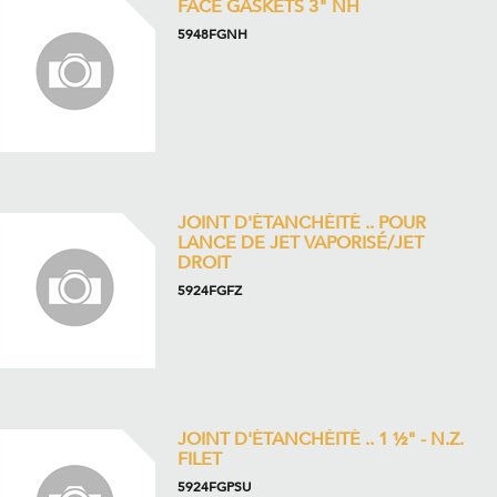
FACE GASKETS 3" NH
5948FGNH
JOINT D'ÉTANCHÉITÉ .. POUR
LANCE DE JET VAPORISÉ/JET
DROIT
5924FGFZ
JOINT D'ÉTANCHÉITÉ .. 1 ½" - N.Z.
FILET
5924FGPSU