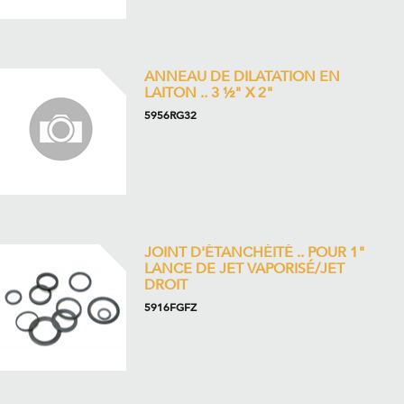
ANNEAU DE DILATATION EN
LAITON .. 3 ½" X 2"
5956RG32
JOINT D'ÉTANCHÉITÉ .. POUR 1"
LANCE DE JET VAPORISÉ/JET
DROIT
5916FGFZ